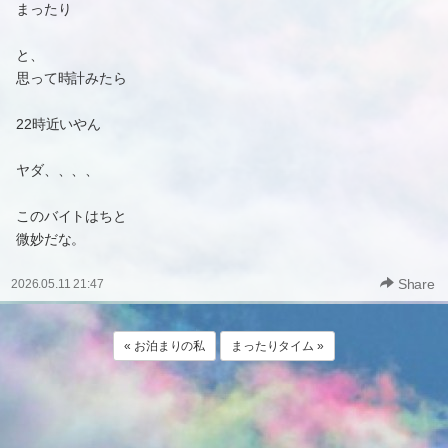
まったり
と、
思って時計みたら
22時近いやん
ヤダ、、、、
このバイトはちと
微妙だな。
Share
2026.05.11 21:47
« お泊まりの私
まったりタイム »