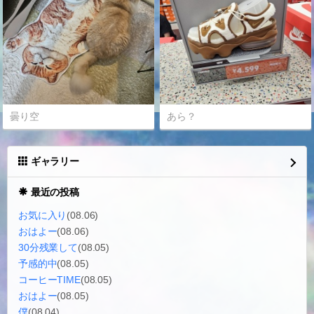
曇り空
あら？
ギャラリー
最近の投稿
お気に入り
(08.06)
おはよー
(08.06)
30分残業して
(08.05)
予感的中
(08.05)
コーヒーTIME
(08.05)
おはよー
(08.05)
僕
(08.04)