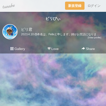
tuna.be
新規登録
ログイン
ピリびぃ
ピリ君
2023.4.10 🎂本名は、Felixと申します。姉がお世話になりました。姉も時々くるので、引き続きよろしくお願い致します。🤗
[View profile]
Gallery
Love
Share