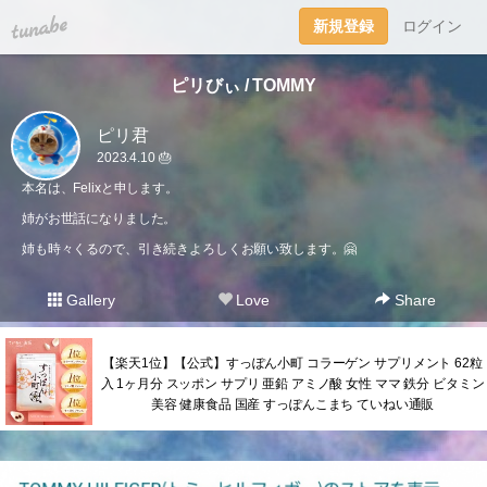
tuna.be
新規登録
ログイン
ピリびぃ / TOMMY
ピリ君
2023.4.10 🎂
本名は、Felixと申します。
姉がお世話になりました。
姉も時々くるので、引き続きよろしくお願い致します。🤗
Gallery
Love
Share
【楽天1位】【公式】すっぽん小町 コラーゲン サプリメント 62粒
入 1ヶ月分 スッポン サプリ 亜鉛 アミノ酸 女性 ママ 鉄分 ビタミン
美容 健康食品 国産 すっぽんこまち ていねい通販