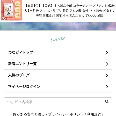
【楽天1位】【公式】すっぽん小町 コラーゲン サプリメント 62粒
入 1ヶ月分 スッポン サプリ 亜鉛 アミノ酸 女性 ママ 鉄分 ビタミン
美容 健康食品 国産 すっぽんこまち ていねい通販
tuna.be
つなビィトップ
新着エントリ一覧
人気のブログ
マイページログイン
良くある質問と答え
/
プライバシーポリシー
/
利用規約
/