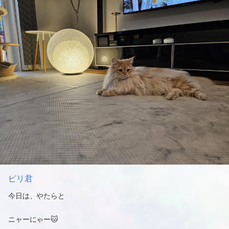
ピリ君
今日は、やたらと
ニャーにゃー🐱