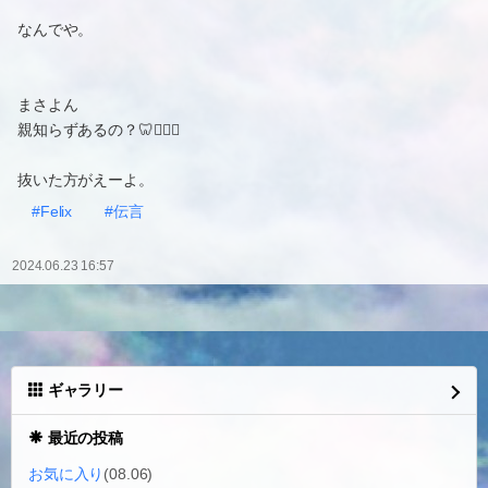
なんでや。
まさよん
親知らずあるの？🦷👩🏻‍⚕️
抜いた方がえーよ。
#Felix
#伝言
2024.06.23 16:57
ギャラリー
最近の投稿
お気に入り
(08.06)