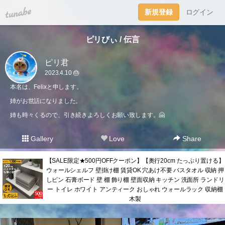
tuna.be
新規登録
ログイン
ピリびぃ / 伝言
ピリ君
2023.4.10 🎂
本名は、Felixと申します。
姉がお世話になりました。
姉も時々くるので、引き続きよろしくお願い致します。🤗
Gallery
Love
Share
【SALE限定★500円OFFクーポン】【奥行20cm たっぷり置ける】
ウォールシェルフ 壁掛け棚 賃貸OK 穴あけ不要 バスタオル 収納 押
しピン 石膏ボード 壁 棚 飾り棚 壁面収納 キッチン 洗面所 ランドリ
ー トイレ ホワイト アンティーク おしゃれ ウォールラック 収納棚
木製