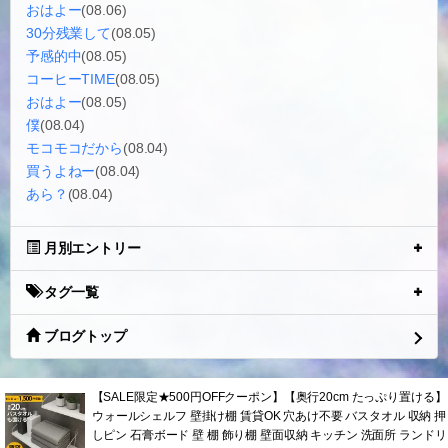
おはよー
(08.06)
30分残業して
(08.05)
予感的中
(08.05)
コーヒーTIME
(08.05)
おはよー
(08.05)
僕
(08.04)
モコモコだから
(08.04)
買うよねー
(08.04)
あら？
(08.04)
月別エントリー
タグ一覧
ブログトップ
【SALE限定★500円OFFクーポン】【奥行20cm たっぷり置ける】
ウォールシェルフ 壁掛け棚 賃貸OK 穴あけ不要 バスタオル 収納 押
しピン 石膏ボード 壁 棚 飾り棚 壁面収納 キッチン 洗面所 ランドリ