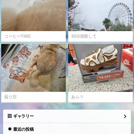
コーヒーTIME
30分残業して
曇り空
あら？
ギャラリー
最近の投稿