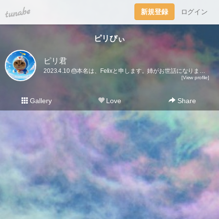
tuna.be
新規登録
ログイン
ピリびぃ
ピリ君
2023.4.10 🎂本名は、Felixと申します。姉がお世話になりました。姉も時々くるので、引き続きよろしくお願い致します。🤗
[View profile]
Gallery
Love
Share