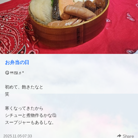
お弁当の日
😋🍴🍱♬*
初めて、飽きたなと
笑
寒くなってきたから
シチューと煮物作るかな🤔
スープジャーもあるしな。
Share
2025.11.05 07:33