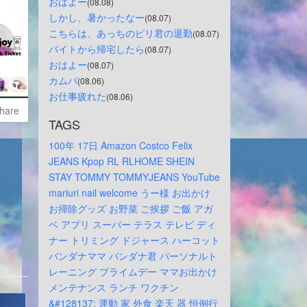
おはよー
(08.08)
しかし、暑かったなー
(08.07)
こちらは、あっちのピリ君の退勤
(08.07)
バイトから帰宅したら
(08.07)
おはよー
(08.07)
カムバ
(08.06)
お仕事疲れた
(08.06)
hare
TAGS
100年
17日
Amazon
Costco
Felix
JEANS
Kpop
RL
RLHOME
SHEIN
STAY
TOMMY
TOMMYJEANS
YouTube
mariuri
nail
welcome
うー様
お出かけ
お掃除グッズ
お野菜
ご挨拶
ご飯
アガ
ベ
アプリ
スーパー
テラス
テレビ
ディ
ナー
トリミング
ドジャース
ハーコット
バンダナママ
バンダナ君
パーソナルト
レーニング
プライムデー
ママお出かけ
メンテナンス
ランチ
ワクチン
&#128137;
運動
家
外食
楽天
器
恒例行