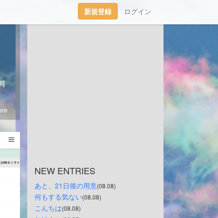
新規登録
ログイン
くお願い致します。🤗
l]
re
NEW ENTRIES
あと、21日後の用意
(08.08)
何もする気ない
(08.08)
こんちは
(08.08)