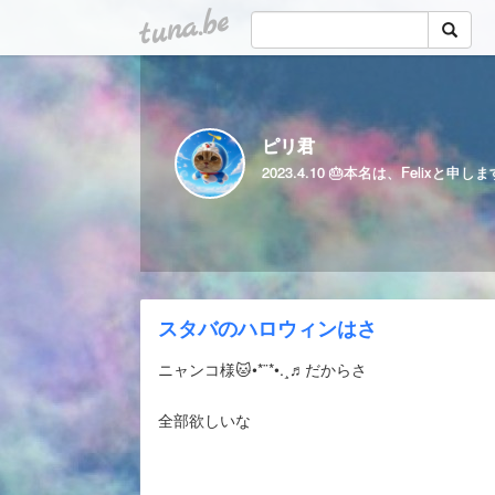
tuna.be
ピリ君
スタバのハロウィンはさ
ニャンコ様🐱•*¨*•.¸♬︎だからさ
全部欲しいな