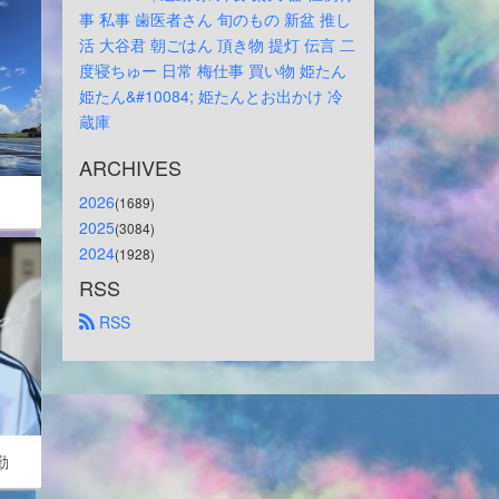
事
私事
歯医者さん
旬のもの
新盆
推し
活
大谷君
朝ごはん
頂き物
提灯
伝言
二
度寝ちゅー
日常
梅仕事
買い物
姫たん
姫たん&#10084;
姫たんとお出かけ
冷
蔵庫
ARCHIVES
2026
(1689)
2025
(3084)
2024
(1928)
RSS
 RSS
勤