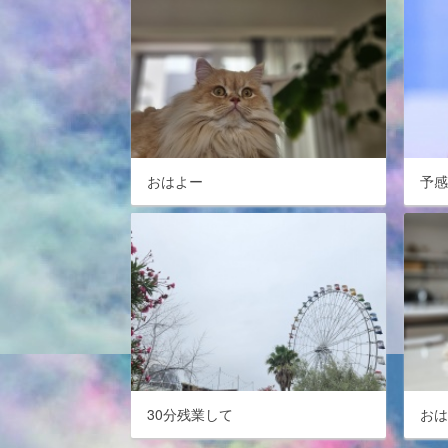
おはよー
予
30分残業して
お