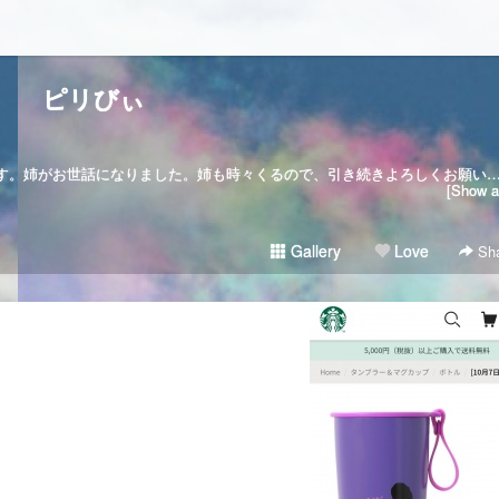
ピリびぃ
2023.4.10 🎂本名は、Felixと申します。姉がお世話になりました。姉も時々くるので、引き続きよろし
[Show al
Gallery
Love
Sha