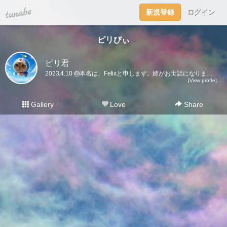
tuna.be
新規登録
ログイン
ピリびぃ
ピリ君
2023.4.10 🎂本名は、Felixと申します。姉がお世話になりました。姉も時々くるので、引き続きよろしくお願い致します。🤗
[View profile]
Gallery
Love
Share