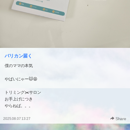
バリカン届く
僕のママの本気
やばいにゃー🐱😫
トリミング✂️サロン
お手上げにつき
やらねば。。。
Share
2025.08.07 13:27