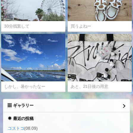
30分残業して
買うよねー
しかし、暑かったなー
あと、21日後の用意
ギャラリー
最近の投稿
コストコ
(08.09)