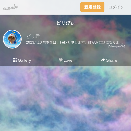
tuna.be
新規登録
ログイン
ピリびぃ
ピリ君
2023.4.10 🎂本名は、Felixと申します。姉がお世話になりました。姉も時々くるので、引き続きよろしくお願い致します。🤗
[View profile]
Gallery
Love
Share