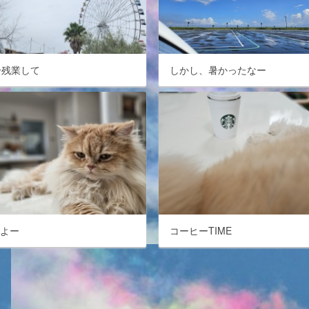
分残業して
しかし、暑かったなー
はよー
コーヒーTIME