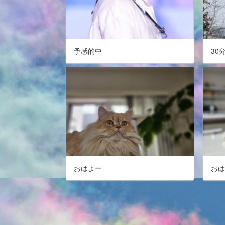
予感的中
30
おはよー
お