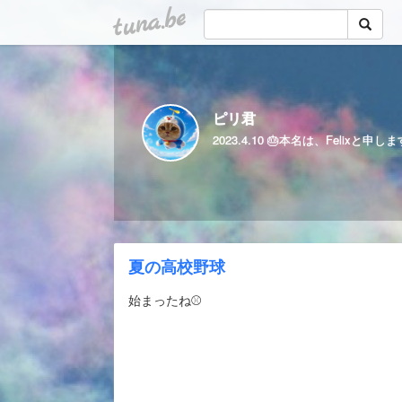
tuna.be
ピリ君
夏の高校野球
始まったね⚾