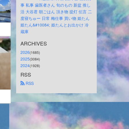
事
私事
歯医者さん
旬のもの
新盆
推し
活
大谷君
朝ごはん
頂き物
提灯
伝言
二
度寝ちゅー
日常
梅仕事
買い物
姫たん
姫たん&#10084;
姫たんとお出かけ
冷
蔵庫
ARCHIVES
2026
(1685)
2025
(3084)
2024
(1928)
RSS
 RSS