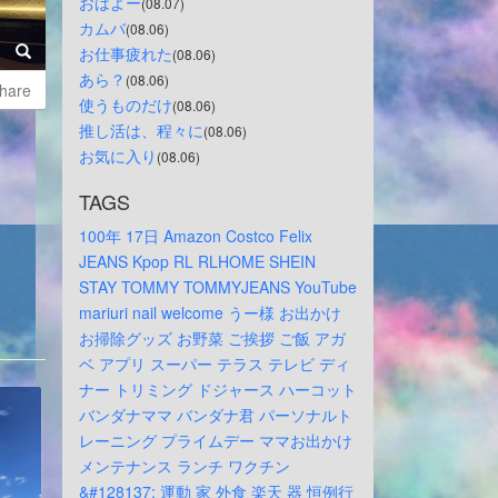
おはよー
(08.07)
カムバ
(08.06)
お仕事疲れた
(08.06)
あら？
(08.06)
hare
使うものだけ
(08.06)
推し活は、程々に
(08.06)
お気に入り
(08.06)
TAGS
100年
17日
Amazon
Costco
Felix
JEANS
Kpop
RL
RLHOME
SHEIN
STAY
TOMMY
TOMMYJEANS
YouTube
mariuri
nail
welcome
うー様
お出かけ
お掃除グッズ
お野菜
ご挨拶
ご飯
アガ
ベ
アプリ
スーパー
テラス
テレビ
ディ
ナー
トリミング
ドジャース
ハーコット
バンダナママ
バンダナ君
パーソナルト
レーニング
プライムデー
ママお出かけ
メンテナンス
ランチ
ワクチン
&#128137;
運動
家
外食
楽天
器
恒例行