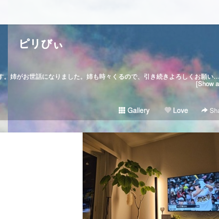
ピリびぃ
2023.4.10 🎂本名は、Felixと申します。姉がお世話になりました。姉も時々くるので、引き続きよろし
[Show al
Gallery
Love
Sha