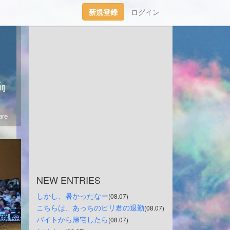
新規登録
ログイン
くお願い致します。🤗
l]
re
NEW ENTRIES
しかし、暑かったなー
(08.07)
こちらは、あっちのピリ君の退勤
(08.07)
バイトから帰宅したら
(08.07)