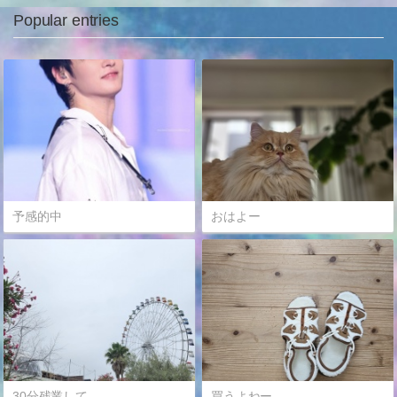
Popular entries
予感的中
おはよー
30分残業して
買うよねー