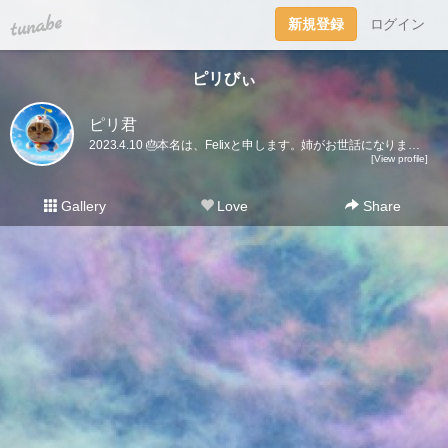
tuna.be
新規登録
ログイン
ピリびぃ
ピリ君
2023.4.10 🎂本名は、Felixと申します。姉がお世話になりました。姉も時々くるので、引き続きよろしくお願い致します。🤗
[View profile]
Gallery
Love
Share