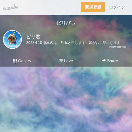
tuna.be
新規登録
ログイン
ピリびぃ
ピリ君
2023.4.10 🎂本名は、Felixと申します。姉がお世話になりました。姉も時々くるので、引き続きよろしくお願い致します。🤗
[View profile]
Gallery
Love
Share