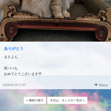
ありがとう
まさよん
実パパも
おめでとうございます🎊
Share
2024.04.10 17:07
« 俺様の寝方
今日は、モンスター気分 »