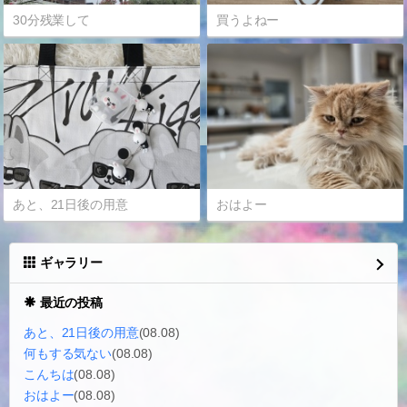
30分残業して
買うよねー
あと、21日後の用意
おはよー
ギャラリー
最近の投稿
あと、21日後の用意
(08.08)
何もする気ない
(08.08)
こんちは
(08.08)
おはよー
(08.08)